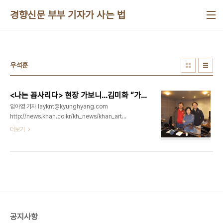
본문 바로가기
경향신문 부부 기자가 사는 법
우석훈
<나는 꼽사리다> 현장 가보니…김미화 “가슴 철렁…눈물 쏟아졌다”
임아영 기자 layknt@kyunghyang.com
http://news.khan.co.kr/kh_news/khan_art_view.html?
artid=201202291037281&code=940100
더보기
"지금 CBS 방송국 벽에 대자보가 붙어 있어요. 제
입장에선, 철렁한 거죠. 무슨 대자보가 날 따라다니
나. MBC ('퇴출' 논란) 때도 벽에 대자보 붙고 PD들
이 복도에서 피켓시위하는 것 보고 마음 아팠는데
CBS까지 와서 내가 대자보를 보는구나. 엘리베이터
를 타려고 하는데 (대자보가) 붙어 있어서 눈물이 찍
쏟아지더라고요." 개그맨 김미화씨는 28일 경향신문
과의 인터뷰에서 이렇게 말했다. 이날 오후 6시 서울
공지사항
의 한 스튜디오에서 김미화씨, 우석훈 타이거픽쳐스