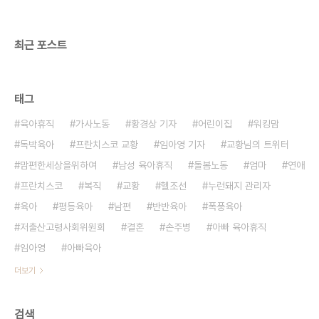
자문(경제학 박사), 선대인 세금혁명당 대표..
최근 포스트
태그
육아휴직
가사노동
황경상 기자
어린이집
워킹맘
독박육아
프란치스코 교황
임아영 기자
교황님의 트위터
맘편한세상을위하여
남성 육아휴직
돌봄노동
엄마
연애
프란치스코
복직
교황
헬조선
누런돼지 관리자
육아
평등육아
남편
반반육아
폭풍육아
저출산고령사회위원회
결혼
손주병
아빠 육아휴직
임아영
아빠육아
더보기
검색