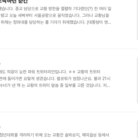
도착하던 순간
습니다. 종교 담당으로 교황 방한을 열렬히 기다렸던(?) 전 여러 일
게 됐고 오늘 새벽부터 서울공항으로 움직였습니다. 그러나 교황님을
 취재는 청와대를 담당하는 풀 기자가 취재했습니다. (대통령이 영접
리서 세월호 유가족 앞에 서서 가슴에 손을 얹는 교황의 모습은 확실
함이 솟아오르더군요. 그리고 환영식 전 세월호 유가족들을 만나 인터
에 저도 너무 마음 아팠습니다. 교황의 방한이 우리 사회의 모든 문
는 절대 아니겠지만 그래도 그의 한국 방문이 그의 메시..
②
에도 적응이 능한 파워 트위터리안입니다. ㅎㅎ 교황의 트위터
ifex 화면에 들어가면 요렇게 생겼습니다. 팔로워가 엄청나군요. 불과 21시
수녀가 낸 책 는 교황의 트위터 말씀 중 일부를 고른 것입니다. 저는
 2013/3/19 참된 권력은 섬김입니다. 교황은 모든 사람을, 특히
야 합니다. 2013/3/24 폭력과 불의와 죄악 앞에서 우리가 할 수
때, 그 악마를 믿어서는 안 됩니다. 2013년 3월 28일 부활절을 앞
교외에 있는 카살 델..
①
시아청년대회를 격려하기 위해 오는 교황은 솔뫼성지, 해미읍성 등에서