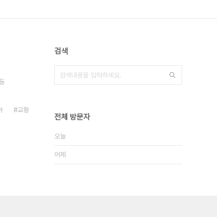
검색
동
아
교황
전체 방문자
오늘
어제