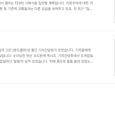
서 열리는 124위 시복식을 집전할 계획입니다. 자본주의에 대한 거
판 등 기존의 교황들과는 다른 모습을 보여주고 있죠. 전 최근 “일요
니지 않든, 일요일에는 일하지 말고 아이들과 함께 보내십시오.” 라
 담당인 전 교황이 방한하기 전까지 그동안 교황의 말씀을 정리해볼까
르카로 나눴던 대담, 교황 즉위 후 설교와 말씀을 담은 등을 정리해보
이 30여권이 나왔더군요. 지금 세계 어떤 리더보..
님의 신간 (분도출판사) 출간 기자간담회가 있었습니다. 기자들에게
질입니다. 수녀님은 부산 수도원에 계시죠. 기자간담회에서 조개껍질
껍질마다 '말씀'이 담겨 있었습니다. 뒤에 종이로 돌돌 말려 있었는데
 아.. 뭔가 제 상황에 적합한 '말씀'이군요. 계속 이 말씀을 생각하게
기자들에게 싸인을 해주셨습니다. 어린시절 아버지께 제일 처음 선
습니다. 싸인을 받게 되니 기분이 묘하더라고요. 그런데 싸인을 받으
'를 찾으시더군요. 무슨 스티커.. 말씀이지? 싶었..