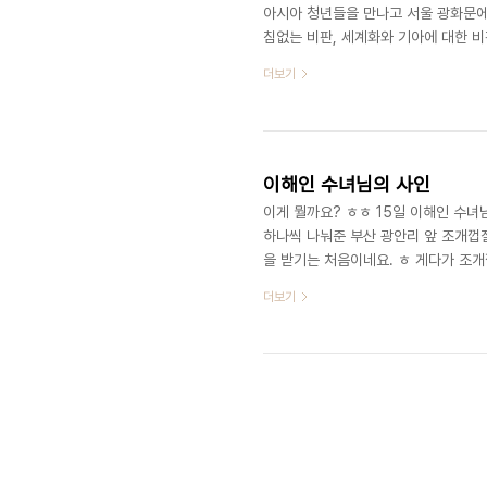
아시아 청년들을 만나고 서울 광화문에
침없는 비판, 세계화와 기아에 대한 비
일엔 일하지 마세요. 교회에 다니든 다
더보기
고 한 말씀이 참 와닿았습니다. 종교
합니다. 추기경 시절 나눴던 랍비 스코
려고 합니다. 최근 세보니 교황 관련 책
이해인 수녀님의 사인
이게 뭘까요? ㅎㅎ 15일 이해인 수녀
하나씩 나눠준 부산 광안리 앞 조개껍
을 받기는 처음이네요. ㅎ 게다가 조개
요. 제게 온 '말씀'은 다음과 같습니다.
더보기
되더라고요. 기자간담회가 끝나고서는 
물받은 책이 이해인 수녀님의 시집이었
러 기다리는데 갑자기 수녀님이 '스티커