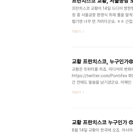
프란치스코 교황, 서울공항 
프란치스코 교황이 14일 드디어 방한했
정 중 서울공항 환영식 취재 풀을 맡
뵙기엔 너무 먼 거리더군요. ㅎㅎ 근접
하기 위해 나왔기 때문이죠) 그래도 멀
더보기
하게 보였습니다. 그 순간 묘한 뭉클
뷰하면서 눈물 흘리는 한 어머니의 모습
제를 해결해줄 수 있는 '절호의 기회'
교황 프란치스코, 누구인가
교황은 트위터를 하죠. 미디어의 변화
https://twitter.com/Pont
간 전에도 말씀을 남기셨군요. 이해인 
그중에 와닿는 것을 정리해보려고 합니다.
더보기
가난하고 미약하고 상처받은 사람을 섬겨
있는 것은 아무것도 없다고 악마가 말할 
둔 성목요일에 교황 프란치스코가 로마 
교황 프란치스코 누구인가 
8월 14일 교황이 한국에 오죠. 아