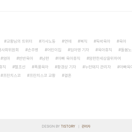
교황님의 트위터
가사노동
연애
복직
독박육아
육아
령사회위원회
손주병
어린이집
임아영 기자
육아휴직
돌봄노
엄마
반반육아
남편
아빠 육아휴직
맘편한세상을위하여
휴직
헬조선
폭풍육아
황경상 기자
누런돼지 관리자
아빠육
프란치스코
프란치스코 교황
결혼
DESIGN BY
TISTORY
관리자