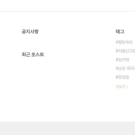
공지사항
태그
평등육아
저출산고
최근 포스트
임아영
남성 육아
워킹맘
더보기