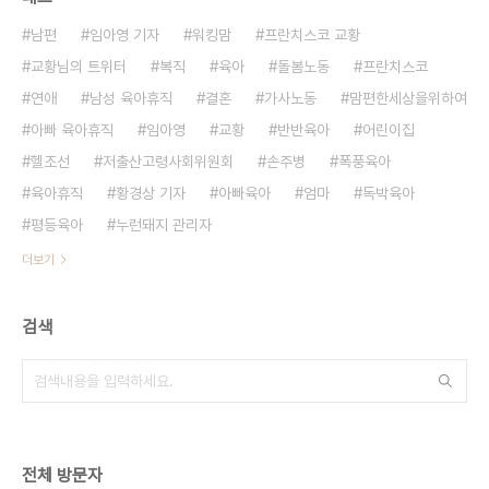
남편
임아영 기자
워킹맘
프란치스코 교황
교황님의 트위터
복직
육아
돌봄노동
프란치스코
연애
남성 육아휴직
결혼
가사노동
맘편한세상을위하여
아빠 육아휴직
임아영
교황
반반육아
어린이집
헬조선
저출산고령사회위원회
손주병
폭풍육아
육아휴직
황경상 기자
아빠육아
엄마
독박육아
평등육아
누런돼지 관리자
더보기
검색
전체 방문자