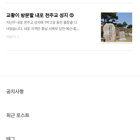
싸인을 받으러 기다리는데 갑자기 수녀님이 '스티
다. 이 교우촌은 1866년 병인박해 이후 완전히 초토
커'를 찾으시더군요. 무슨 스티커.. 말씀이지? 싶었..
화된다. 교회 기록을 통해 이름이 확인된 순교자만
교황이 방문할 내포 천주교 성지 ①
42명인데 단일 마을로는 한국에서 가장 많은 숫자
지난주 내포 천주교 성지에 1박 2일 동안 출장을 다
다. 손씨 집성촌이었지만 결과적으로 지금 신리에는
녀왔습니다. 내포 지역은 충남 서북부 당진·예산·홍성
손씨가 한 사람도 살지 않는다. ‘조선의 카타콤바(지
·서산 등을 포괄하는 지역을 말하는데요. 한국 천주교
더보기
하무덤)’로 불리는 이유다. 다음은 홍주 성지. 충남 홍
가 시작된 곳이자 많은 순교자들이 나온 곳입니다. 이
성군 고암리 552-11 홍주 성지는 공주의 황새바위
지역을 돌아보면 천주교가 조선에 전래된 배경을 이
다음으로 순교자가 많은 곳이다. 기록상으로는 212
해할 수 있고 천주교 신자들이 어떻게 박해를 받았는
명의 순교자가 있는데 이름 없는 순교자..
지 알 수 있습니다. '내포'의 의미? 고려 때부터 쓰이
기 시작한 내포(內浦)라는 지명은 ‘바다나 호수가 육
지 안으로 휘어 들어간 부분’을 말한다. 내포는 예로
부터 물과 통하는 지역이라 외국 문물을 받아들이는
창구 역할을 해왔다. 천주교가 이 지역으로 들어온 것
공지사항
도 지리적 여건 덕분이다. 프랑스 사제들은 바닷길을
따라 내포 지역으로 들어왔고 이 지역에 천주교 교리
를 널리 퍼트렸다. 신자가 많았던 만큼 박..
최근 포스트
태그