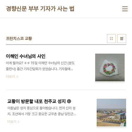
본문 바로가기
경향신문 부부 기자가 사는 법
프란치스코 교황
이해인 수녀님의 사인
이게 뭘까요? ㅎㅎ 15일 이해인 수녀님의 신간 (분도
출판사) 출간 기자간담회가 있었습니다. 기자들에게
하나씩 나눠준 부산 광안리 앞 조개껍질입니다. 수녀
더보기
님은 부산 수도원에 계시죠. 기자간담회에서 조개껍
질을 받기는 처음이네요. ㅎ 게다가 조개껍질마다 '말
씀'이 담겨 있었습니다. 뒤에 종이로 돌돌 말려 있었
는데요. 제게 온 '말씀'은 다음과 같습니다. 아.. 뭔가
교황이 방문할 내포 천주교 성지 ②
제 상황에 적합한 '말씀'이군요. 계속 이 말씀을 생각
이튿날은 성지 중심으로 돌아봤습니다. 먼저 신리 성
하게 되더라고요. 기자간담회가 끝나고서는 기자들
지. 조선에서 가장 크고 중요한 교우촌 충남 당진군
에게 싸인을 해주셨습니다. 어린시절 아버지께 제일
합덕읍 신리 141 041)363-1359 신리 성지는
더보기
처음 선물받은 책이 이해인 수녀님의 시집이었습니
1860년대 조선에서 가장 컸던 교우촌으로 1865년
다. 싸인을 받게 되니 기분이 묘하더라고요. 그런데
위앵 신부는 400여명 주민 모두가 신자라고 기록했