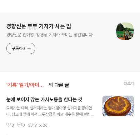
로그 정보
경향신문 부부 기자가 사는 법
경향신문 임아영, 황경상 기자가 꾸미는 공간입니다.
구독하기
더보기
'기특' 일기/아이처럼 부모도 성장합니다
의 다른 글
눈에 보이지 않는 가사노동을 한다는 것
글 내용
요리하는 아빠, 설거지하는 엄마 임아영 설거지를 좋아한
다. 싱크대 앞에 서서 고무장갑을 끼고 개수통 물에 불린 그
릇을 수세미로 문지를 때 음식 찌꺼기가 없어지는 게 좋다.
8
0
2019. 5. 26.
그 다음에는 비누거품이 묻어있는 그릇을 물에 헹궈낼 때
그릇이 다시 빛을 내는 것을 보는 것이 좋다. 또 그릇을 말
린 뒤에 정리할 때 가지런해지는 게 좋다. 설거지는 내가 집