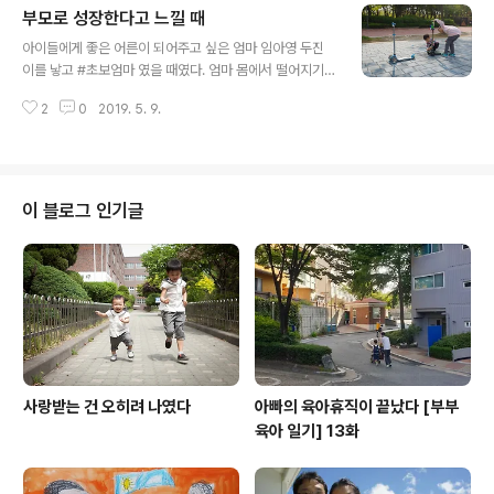
부모로 성장한다고 느낄 때
안일 중 가장 좋아하는 일이다. ​ 이렇게 말하면 #가사노동
글 내용
을 무척 즐기는 것처럼 보이겠지만 실상은 그렇지 않다. 우
아이들에게 좋은 어른이 되어주고 싶은 엄마 임아영 두진
리집에서 음식을 만드는 사람은 남편이고, 아이 밥을 주로
이를 낳고 #초보엄마 였을 때였다. 엄마 몸에서 떨어지기
먹이는 사람도 남편이고, 아이 목욕을 주로 시키는 사람도
만 하면 잠을 깨 울어버리는 아기를 두고 집 밖을 나오는 상
남편이다. 참을성을 요하는 일에 나는 치명적이다. 뭐든지
2
0
2019. 5. 9.
상을 한 번씩 했다. 그 상상 뒤에는 늘 죄책감이 따라왔지
빨리 해내는 것을 즐기는 성격인데다 어떤 일을 해도 들이
만. 아이를 낳고 알게 됐다. 아이들은 엄마 몸에 의지해 산
는 노력 대비 효용을 ..
다는 것을. 너무 피곤해서 눕고만 싶은데 아이들이 매달릴
때, 주말이면 나도 조금쯤은 쉬고 싶은데 아이들이 매달릴
때면 “제발 혼자 좀 있자”고 소리치게 된다. ​ 어느 일요일,
이 블로그 인기글
아이들이 소파에 앉아 책을 읽는 내게 다가와 찰싹 달라붙
었다. “엄마, 나도 책 읽어줘요.” 첫째는 왼쪽 어깨에 기대
고 둘째는 등 뒤에 매달렸다. 24kg이 넘은 여덟살 첫째와
14kg이 넘은 만 35개월의 둘째가 내 몸에 달라붙으면 아
이들의 살이 ..
사랑받는 건 오히려 나였다
아빠의 육아휴직이 끝났다 [부부
육아 일기] 13화