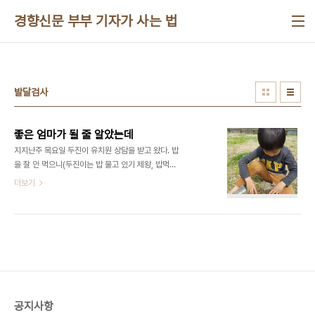
본문 바로가기
경향신문 부부 기자가 사는 법
발달검사
좋은 엄마가 될 줄 알았는데
지지난주 목요일 두진이 유치원 상담을 받고 왔다. 밥
을 잘 안 먹으니(두진이는 밥 물고 있기 제왕, 밥먹다
멍때리기 제왕이다) 급식 먹는 것에 대해 이야기하지
더보기
않으실까 하고 갔는데 담임선생님은 발달 및 지능 검
사를 받아보는 게 어떻겠냐고 권유하셨다. 생각지도
못한 제안. 당황스러웠다. 선생님은 아이가 ‘특이하
다’고 설명하셨다. ‘특이하다는 게 무슨 뜻일까’ 생각
하고 있는데 선생님이 상담카드에 같이 꼽아둔 두진
이의 미술 활동물을 보여주셨다. 나비 그림 테두리에
바늘로 구멍을 뚫고 실을 이용해 구멍을 연결하는 활
동이었다. 두진이는 테두리대로 연결하지 않고 대각
공지사항
선으로 여러 개를 이어놓았다. “이렇게 할 수도 있어