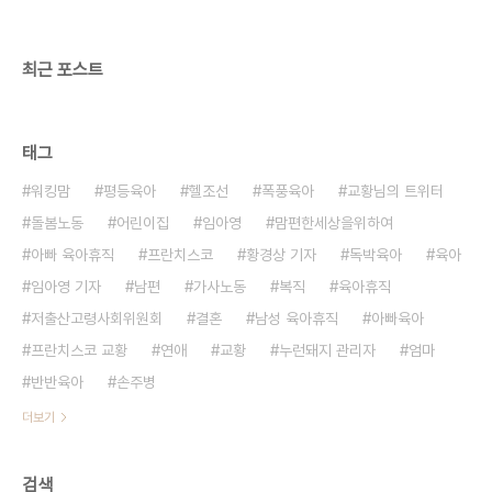
요 어머님. 근데 세 번이나 설명해줬는데 계속 이렇게
하는 거예요. 아이가 설명을 못 알아들은 것 ..
최근 포스트
태그
워킹맘
평등육아
헬조선
폭풍육아
교황님의 트위터
돌봄노동
어린이집
임아영
맘편한세상을위하여
아빠 육아휴직
프란치스코
황경상 기자
독박육아
육아
임아영 기자
남편
가사노동
복직
육아휴직
저출산고령사회위원회
결혼
남성 육아휴직
아빠육아
프란치스코 교황
연애
교황
누런돼지 관리자
엄마
반반육아
손주병
더보기
검색