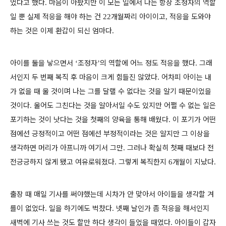
었다고 했다
마음이 아팠지만 이 모든 일에서 나는 항상 조정자의 역할
.
일 뿐 실제 적응을 해야 하는 건
개월짜리 아이이고
적응을 도와야
22
,
하는 것은 이제 환갑이 되신 엄마다
.
아이를 둘을 낳으면서
조정자
의 역할에 어느 정도 적응을 했다
그래
‘
’
.
서인지 두 번째 복직 후 마음이 크게 힘들진 않았다
어차피 아이는 내
.
가 없을 때 울 것이며 나는 그를 달랠 수 없다는 것을 알기 때문이었을
것이다
울어도 그친다는 것을 알아서일 수도 있지만 어쩔 수 없는 일은
.
포기하는 것이 낫다는 것을 첫째의 양육을 통해 배웠다
이 포기가 어떤
.
점에선 긍정적이고 어떤 점에선 부정적이라는 것은 알지만 그 이상을
생각하면 머리가 아프니까 여기서 그만
그러나 확실히 첫째 때보다 전
.
전긍긍하지 않게 됐고 여유로워졌다
그렇게 복직한지
개월이 지났다
.
6
.
출장 때 매일 기사를 써야했는데 시차가 안 맞아서 아이들을 생각할 겨
를이 없었다
일을 하기에도 벅찼다
넷째 날인가 좀 적응을 해서인지
.
.
새벽에 기사 쓰는 것도 할만 하다 생각이 들었을 때였다
아이들이 갑자
.