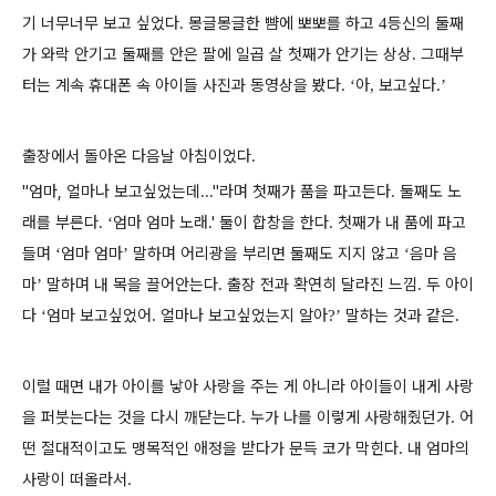
기 너무너무 보고 싶었다
몽글몽글한 뺨에 뽀뽀를 하고
등신의 둘째
.
4
가 와락 안기고 둘째를 안은 팔에 일곱 살 첫째가 안기는 상상
그때부
.
터는 계속 휴대폰 속 아이들 사진과 동영상을 봤다
아
보고싶다
. ‘
,
.’
출장에서 돌아온 다음날 아침이었다.
"엄마, 얼마나 보고싶었는데..."라며 첫째가 품을 파고든다. 둘째도 노
래를 부른다.
엄마 엄마 노래.' 둘이 합창을 한다
첫째가 내 품에 파고
‘
.
들며
엄마 엄마
말하며 어리광을 부리면 둘째도 지지 않고
음마 음
‘
’
‘
마
말하며 내 목을 끌어안는다
출장 전과 확연히 달라진 느낌
두 아이
’
.
.
다
엄마 보고싶었어
얼마나 보고싶었는지 알아
말하는 것과 같은
‘
.
?’
.
이럴 때면 내가 아이를 낳아 사랑을 주는 게 아니라 아이들이 내게 사랑
을 퍼붓는다는 것을 다시 깨닫는다
누가 나를 이렇게 사랑해줬던가
어
.
.
떤 절대적이고도 맹목적인 애정을 받다가 문득 코가 막힌다
내 엄마의
.
사랑이 떠올라서
.