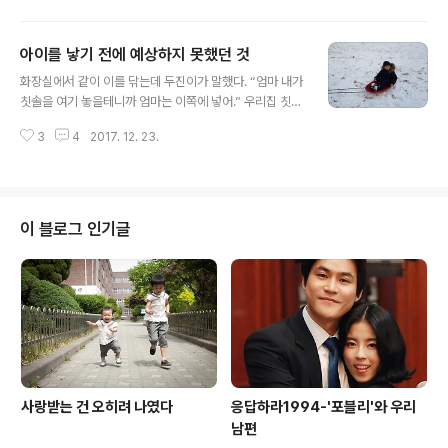
에 줄이 쓱쓱 그어져 있고 그 옆에 '100점'이라고 다시 쓰
가. 그 언니가 ‘취업모’라는 단어를 쓰는 것을 보면서 깨달
여 ..
았다. 그저 임금노동을 하고 있을 뿐인데. ‘워킹맘’이라는
아이를 낳기 전에 예상하지 못했던 것
단어에 숨은 가사노동과 육아에 대한 경시, 어쩌면 천시를
글 내용
나도 몰랐던 건가. 한 국회의원이 ‘밥하는 아줌마’라는 표현
화장실에서 같이 이를 닦는데 두진이가 말했다. “엄마 내가
을 썼다는 것을 알았을 때는 정말 화가 났다. 국회의원 정도
칫솔을 여기 놓을테니까 엄마는 이쪽에 넣어.” 우리집 칫솔
되는 여자는 밥하는 아줌마들을 무시해도 되나. 두 번의 육
꽂이에는 6개의 칫솔을 꽂을 수 있다. 맨앞 왼쪽에는 자신
아휴직 동안 ‘잘 쉬어’, ‘쉬어서 좋겠다’라는 말을 들으면 분
3
4
2017. 12. 23.
이 꽂아놓을테니 그 바로 옆에 꽂아넣으라는 뜻이다. “알았
했다. ‘쉬긴 뭘 쉬어. 하루종일 신생아랑 있어봐라’ 라며 입
어. 근데 왜?” 두진이가 특유의 눈웃음을 지으며 말했다.
술..
“엄마랑 사랑에 빠졌으니까.” “풋” 웃었다가 뭉클해졌다.
아이와의 대화는 늘 그렇다. 얼토당토하지 않은 말을 하는
것 같지만 훅 들어오는 말들. 산타할아버지 선물을 받으려
이 블로그 인기글
면 일찍 자야 산타할아버지가 우리집을 건너뛰지 않으신다
고 하니 일찍 자리에 누웠다. 궁금해져서 다시 물었다. “두
진아 사랑에 빠진다는 게 뭔지 알아?” “핑크퐁에서 사자랑
사슴이 사랑에 빠져.” 핑크퐁 한글동요에서 사자랑 사슴이
사랑에 빠지는 모양이었..
사랑받는 건 오히려 나였다
응답하라1994-'포블리'와 우리
남편