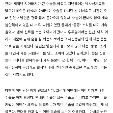
왔다
재작년 시아버지가 큰 수술을 하셨고 지난해에는 방사선치료를
.
받으며 항암을 하셨다
아버님이 수술을 하시던 날 예상외로 시간이 오
.
래 걸렸고 남편은 결국 집에 돌아오지 않았다
수술이 끝나지 않아 계속
.
불안해하고 있을 때 겨우
개월이었던 둘째가
킁킁
소리를 내며 계속
5
‘
’
울었다
밤에 진료를 보는 소아과에 갔더니 후두염이라는 진단
아직 어
.
.
리기 때문에 밤새 숨을 잘 쉬는지 보라는 의사선생님의 말에 나는 뜬눈
으로 밤을 지새웠다
남편은 병원에서 돌아오지 않고 나는
킁킁
소리
.
‘
’
를 내면서 자는
개월짜리를 안고 소파에 앉았다 일어섰다, 좁은 집을
5
돌아다니다를 반복하는데 자꾸 눈물이 났다
아이가, 아니 아버님이 잘
.
못되실까봐 두렵기도 했지만 내게 절대적인 존재였던 부모가 늙어가는
것이 서럽기도 했다.
다행히 아버님은 이제 괜찮으시다
그런데 이번에는 아버지가 백내장
.
수술을 하게 되셨다
백내장 수술은 요즘 수술도 아니라고 하지만 나를
.
키웠던 아빠가 내 어릴 적 할머니가 했던 수술을 똑같이 하신다는 게 서
글프다. 안대를 하고 있는 아빠 모습을 보는게 어색하다
아빠도 늙었
. ‘