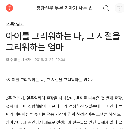
검색하기
경향신문 부부 기자가 사는 법
티스토리
'기특' 일기
아이를 그리워하는 나, 그 시절을
그리워하는 엄마
알 수 없는 사용자
2018. 3. 24. 22:36
아이를 그리워하는 나
그 시절을 그리워하는 엄마
<
,
>
주 전인가
일주일짜리 출장을 다녀왔다
둘째를 떼놓은 첫 번째 출장
2
.
.
.
첫째 때 이미 경험해봤기 때문에 크게 걱정하진 않았는데 그 기간이 둘
째가 어린이집을 옮기는 적응 기간과 겹쳐 친정엄마는 고생을 하신 모
양이었다
새 공간에서 새로운 선생님과 친구들을 만난 둘째가 많이 울
.