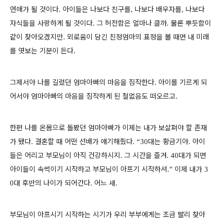
연애가 될 것이다
아이들은 나보다 친구를
나보다 배우자를
나보다
.
,
,
자식들을 사랑하게 될 것이다
그 허전함은 얼마나 클까
물론 뿌듯함이
.
.
같이 찾아오겠지만
외로움이 담긴 친정엄마의 표정을 볼 때면 내 미래
.
를 엿보는 기분이 든다
.
그제서야 나를 길렀던 엄마아빠의 마음을 짐작한다
아이를 기르게 되
.
어서야 엄마아빠의 마음을 짐작하게 된 철없음도 떠오르고
.
한편 나를 온몸으로 돌봤던 엄마아빠가 이제는 내가 보살펴야 할 존재
가 됐다
결혼할 때 어떤 선배가 얘기해줬다
대는 황금기야
아이
.
. “30
.
들은 어리고 부모님이 아직 건강하시지
그 시간을 즐겨
대가 되면
.
. 40
아이들이 속썩이기 시작하고 부모님이 아프기 시작하셔
이제 내가
.”
3
대 후반의 나이가 되어간다. 어느 새
0
.
부모님이 아프시기 시작하는 시기가 우리 부부에게는 조금 빨리 찾아