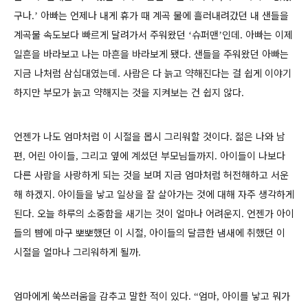
구나
아빠는 언제나 내게 휴가 때 계곡 물에 흘러내려갔던 내 샌들을
.’
계곡물 속도보다 빠르게 달려가서 주워왔던
슈퍼맨
인데
아빠는 이제
‘
’
.
일흔을 바라보고 나는 마흔을 바라보게 됐다
샌들을 주워왔던 아빠는
.
지금 나처럼 삼십대였는데
사람은 다 늙고 약해진다는 걸 쉽게 이야기
.
하지만 부모가 늙고 약해지는 것을 지켜보는 건 쉽지 않다
.
언젠가 나도 엄마처럼 이 시절을 몹시 그리워할 것이다
젊은 나와 남
.
편
어린 아이들
그리고 옆에 계셨던 부모님들까지
아이들이 나보다
,
,
.
다른 사람을 사랑하게 되는 것을 보며 지금 엄마처럼 허전해하고 서운
해 하겠지
아이들을 낳고 일상을 잘 살아가는 것에 대해 자주 생각하게
.
된다
오늘 하루의 소중함을 새기는 것이 얼마나 어려운지
언젠가 아이
.
.
들의 뺨에 마구 뽀뽀했던 이 시절
아이들의 달큼한 냄새에 취했던 이
,
시절을 얼마나 그리워하게 될까
.
엄마에게 쑥쓰러움을 감추고 말한 적이 있다
엄마
아이를 낳고 뭐가
. “
,