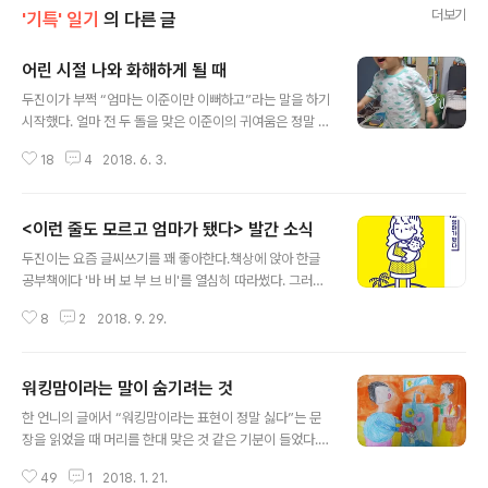
더보기
'기특' 일기
의 다른 글
어린 시절 나와 화해하게 될 때
글 내용
두진이가 부쩍 “엄마는 이준이만 이뻐하고”라는 말을 하기
시작했다. 얼마 전 두 돌을 맞은 이준이의 귀여움은 정말 말
그대로 ‘하늘을 찌른다.’ “엄마 사당해요”라며 품을 파고들
18
4
2018. 6. 3.
때는 ‘이렇게 이쁜 강아지를 본 적이 있나’ 라는 생각이 들
정도. 자신감 넘치는 표정과 4등신의 몸으로 뒤뚱뒤뚱 걸
을 때는 ‘엄마 미소’를 숨길 수 없다. 나도 모르게 그 작은 강
<이런 줄도 모르고 엄마가 됐다> 발간 소식
아지(?)를 안고 “우리 천사가 어디서 왔나, 하늘에서 내려
글 내용
왔나”라고 말하면서 뽀뽀를 퍼부을 때 두진이의 입은 삐쭉
두진이는 요즘 글씨쓰기를 꽤 좋아한다.책상에 앉아 한글
거린다. 그리고 바로 툭 튀어 나오는 말. “엄마는 이준이만
공부책에다 '바 버 보 부 브 비'를 열심히 따라썼다. 그러고
이뻐하고. 흥.” 이준이를 임신했을 때부터 두진이의 상실감
난 뒤 페이지 위에다 80점이라고 적는다. 왜 80점이라고
이 클까봐 걱정을 많이 했다. 내가 첫째이기 때문에 둘째에
8
2
2018. 9. 29.
적었어? 물으니 밑에 "쁘 뿌 삐" 라고 잘못 쓴 글자들을 가
대한 질투를 익히 안다고 생각했다. 점점 배가 불러오면서
리켰다. 마침 이준이가 "똥쌌어 똥쌌어"를 연발한다. 바지
두진..
를 만져보니 오줌이 줄줄 새 있다. 바닥에 갈긴 오줌은 매트
워킹맘이라는 말이 숨기려는 것
를 뚫고 바닥까지 진격했다. 걸레를 가져와 매트를 뒤집고
글 내용
오줌을 닦고 하느라 정신이 없었던 나는 "왜 80점이야? 하
한 언니의 글에서 “워킹맘이라는 표현이 정말 싫다”는 문
려고 하는 의지만 있다면 언제나 100점이야~" 하고 지나
장을 읽었을 때 머리를 한대 맞은 것 같은 기분이 들었다.
가는 말로 두진이에게 말했다. ​ 전쟁 끝에 애들을 재우고 책
맞다. ‘밖에 나가 일하는 엄마’만 일하고 있는 것은 아닌데.
상 위에 앉아 무심히 두진이가 남긴 책을 다시 봤다. 80점
49
1
2018. 1. 21.
집에서 아이를 돌보는 엄마는 일을 안 하고 있다는 뜻 아닌